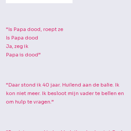
r
c
h
i
“Is Papa dood, roept ze
e
Is Papa dood
f
Ja, zeg ik
Papa is dood”
“Daar stond ik 40 jaar. Huilend aan de balie. Ik
kon niet meer. Ik besloot mijn vader te bellen en
om hulp te vragen.”