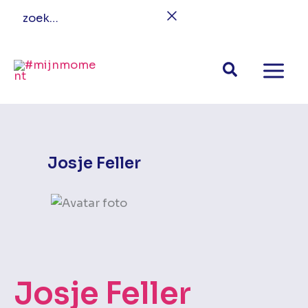
Ga
zoek…
naar
de
inhoud
Josje Feller
Josje Feller