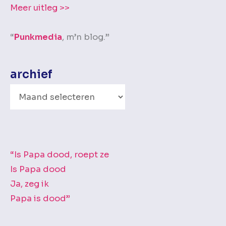
Meer uitleg >>
“
Punkmedia
, m’n blog.”
archief
A
r
c
h
i
“Is Papa dood, roept ze
e
Is Papa dood
f
Ja, zeg ik
Papa is dood”