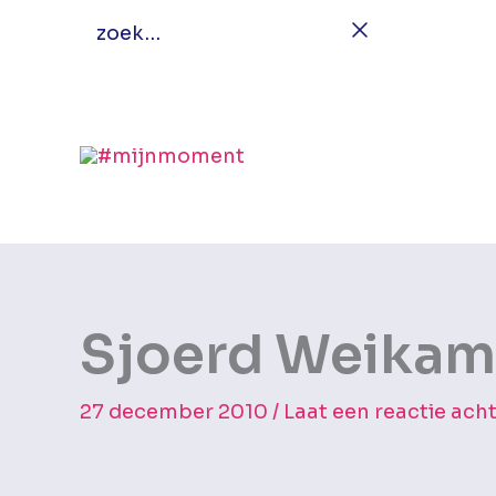
Ga
zoek…
naar
de
inhoud
Sjoerd Weika
27 december 2010
/
Laat een reactie ach