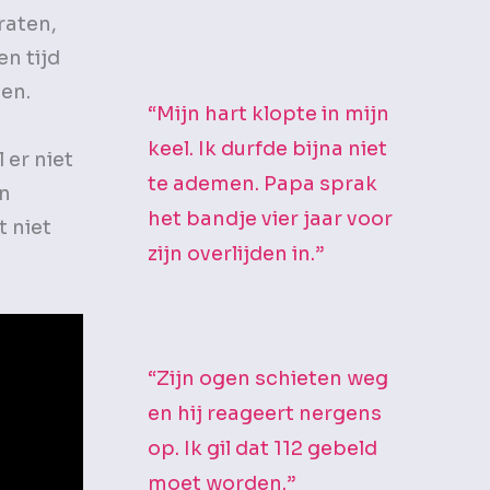
raten,
n tijd
en.
“Mijn hart klopte in mijn
keel. Ik durfde bijna niet
 er niet
te ademen. Papa sprak
en
het bandje vier jaar voor
 niet
zijn overlijden in.”
“Zijn ogen schieten weg
en hij reageert nergens
op. Ik gil dat 112 gebeld
moet worden.”