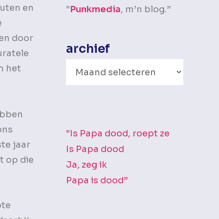
nuten en
“
Punkmedia
, m’n blog.”
e
ten door
archief
uratele
A
n het
r
c
h
hebben
i
ons
“Is Papa dood, roept ze
te jaar
e
Is Papa dood
t op die
f
Ja, zeg ik
Papa is dood”
ote