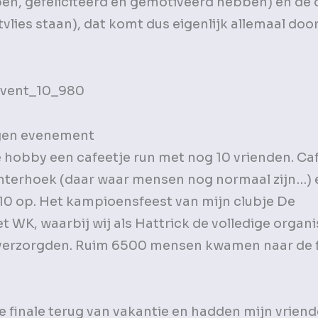
n, gefeliciteerd en gemotiveerd hebben) en de 
lies staan), dat komt dus eigenlijk allemaal door
igen evenement
e hobby een cafeetje run met nog 10 vrienden. Ca
Achterhoek (daar waar mensen nog normaal zijn…) 
10 op. Het kampioensfeest van mijn clubje De
 WK, waarbij wij als Hattrick de volledige organi
n verzorgden. Ruim 6500 mensen kwamen naar de f
e finale terug van vakantie en hadden mijn vrien