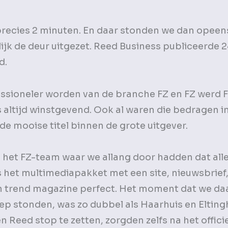
precies 2 minuten. En daar stonden we dan opee
ijk de deur uitgezet. Reed Business publiceerde 2
d.
ssioneler worden van de branche FZ en FZ werd F
s altijd winstgevend. Ook al waren die bedragen i
 de mooise titel binnen de grote uitgever.
n het FZ-team waar we allang door hadden dat all
 het multimediapakket met een site, nieuwsbrief
n trend magazine perfect. Het moment dat we da
ep stonden, was zo dubbel als Haarhuis en Eltingh
 Reed stop te zetten, zorgden zelfs na het offici