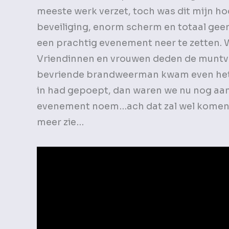
meeste werk verzet, toch was dit mijn hoo
beveiliging, enorm scherm en totaal geen
een prachtig evenement neer te zetten. 
Vriendinnen en vrouwen deden de muntve
bevriende brandweerman kwam even het pl
in had gepoept, dan waren we nu nog aan 
evenement noem…ach dat zal wel komen om
meer zie…