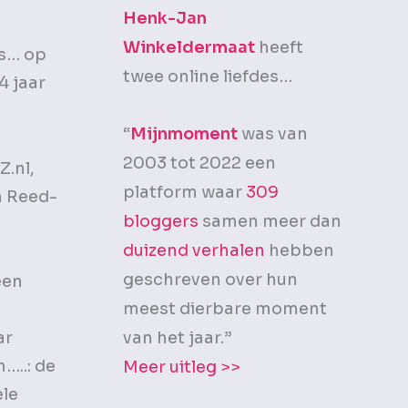
Henk-Jan
Winkeldermaat
heeft
ns… op
twee online liefdes…
4 jaar
“
Mijnmoment
was van
2003 tot 2022 een
Z.nl,
platform waar
309
n Reed-
bloggers
samen meer dan
duizend verhalen
hebben
geschreven over hun
een
meest dierbare moment
,
ar
van het jaar.”
…..: de
Meer uitleg >>
ele