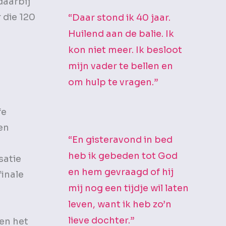
daarbij
 die 120
“Daar stond ik 40 jaar.
Huilend aan de balie. Ik
kon niet meer. Ik besloot
mijn vader te bellen en
om hulp te vragen.”
fe
en
“En gisteravond in bed
heb ik gebeden tot God
satie
en hem gevraagd of hij
inale
mij nog een tijdje wil laten
leven, want ik heb zo’n
lieve dochter.”
den het