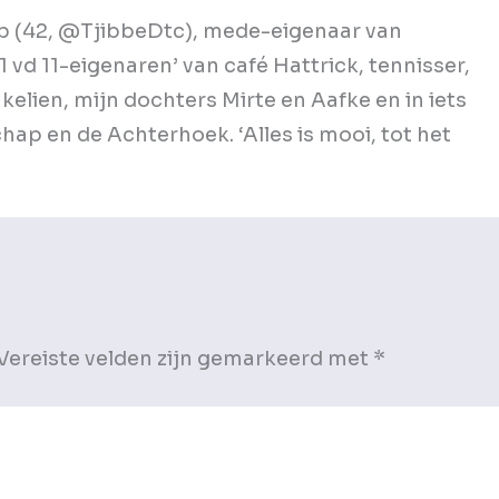
p (42, @TjibbeDtc), mede-eigenaar van
 vd 11-eigenaren’ van café Hattrick, tennisser,
kelien, mijn dochters Mirte en Aafke en in iets
ap en de Achterhoek. ‘Alles is mooi, tot het
Vereiste velden zijn gemarkeerd met
*