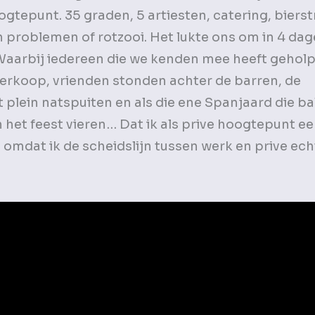
gtepunt. 35 graden, 5 artiesten, catering, bierst
 problemen of rotzooi. Het lukte ons om in 4 dage
Waarbij iedereen die we kenden mee heeft geholp
rkoop, vrienden stonden achter de barren, de
ein natspuiten en als die ene Spanjaard die bal
het feest vieren… Dat ik als prive hoogtepunt e
dat ik de scheidslijn tussen werk en prive echt