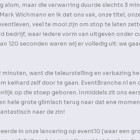
ng alom, maar die verwarring duurde slechts 3 mi
Mark Wichmann en ik dat ons vak, onze titel, onz
ventleven, veel te mooi zijn om stop te laten zet
bedrijf, waar iedere vorm van uitgeven onder c
n 120 seconden waren wij er volledig uit: we gaa
 minuten, want die teleurstelling en verbazing 
m keihard zelf door te gaan. EventBranche.nl en 
nlijk op die stoep geboren. Inmiddels zit ons eers
 een hele grote glimlach terug naar dat ene momen
antastisch naar de zin!
teerde in onze lancering op event10 (waar een gr