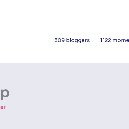
309 bloggers
1122 mome
mp
ter