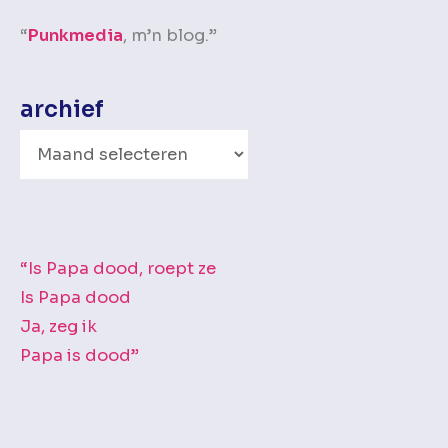
“
Punkmedia
, m’n blog.”
archief
A
r
c
h
i
“Is Papa dood, roept ze
e
Is Papa dood
f
Ja, zeg ik
Papa is dood”