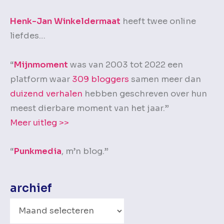
Henk-Jan Winkeldermaat
heeft twee online
liefdes…
“
Mijnmoment
was van 2003 tot 2022 een
platform waar
309 bloggers
samen meer dan
duizend verhalen
hebben geschreven over hun
meest dierbare moment van het jaar.”
Meer uitleg >>
“
Punkmedia
, m’n blog.”
archief
A
r