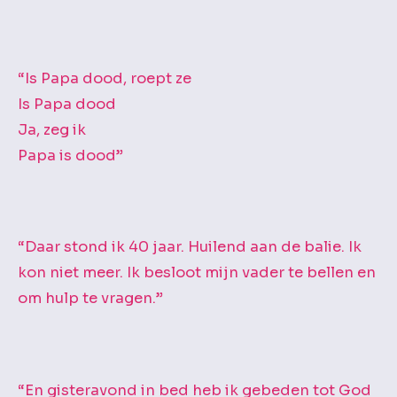
c
h
i
“Is Papa dood, roept ze
e
Is Papa dood
f
Ja, zeg ik
Papa is dood”
“Daar stond ik 40 jaar. Huilend aan de balie. Ik
kon niet meer. Ik besloot mijn vader te bellen en
om hulp te vragen.”
“En gisteravond in bed heb ik gebeden tot God