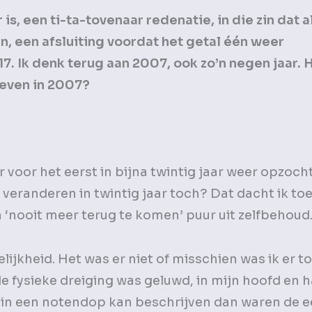
 is, een ti-ta-tovenaar redenatie, in die zin dat a
en, een afsluiting voordat het getal één weer
7. Ik denk terug aan 2007, ook zo’n negen jaar. H
leven in 2007?
er voor het eerst in bijna twintig jaar weer opzoc
 veranderen in twintig jaar toch? Dat dacht ik toe
 ‘nooit meer terug te komen’ puur uit zelfbehoud
ijkheid. Het was er niet of misschien was ik er t
de fysieke dreiging was geluwd, in mijn hoofd en 
ven in een notendop kan beschrijven dan waren de e