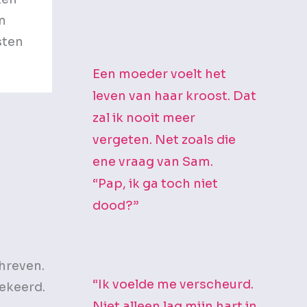
n
sten
Een moeder voelt het
leven van haar kroost. Dat
zal ik nooit meer
vergeten. Net zoals die
ene vraag van Sam.
“Pap, ik ga toch niet
dood?”
hreven.
“Ik voelde me verscheurd.
ekeerd.
Niet alleen lag mijn hart in