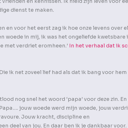
rienden en kennissen. Ik hield zijn leven voor e
dige dienst te maken.
n en voor het eerst zag ik hoe onze levens over e
n woede in mij, ik was het ongeliefde kwetsbare 
fde met verdriet eromheen.’
In het verhaal dat ik s
ie ik net zoveel lief had als dat ik bang voor hem
lood nog snel het woord ‘papa’ voor deze zin. En 
“Papa…. jouw woede werd mijn woede, jouw verdr
ravoure. Jouw kracht, discipline en
een deel van jou. En daar ben ik je dankbaar voor