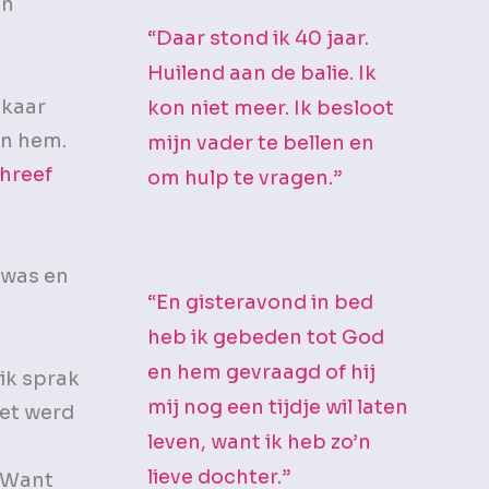
en
“Daar stond ik 40 jaar.
Huilend aan de balie. Ik
lkaar
kon niet meer. Ik besloot
in hem.
mijn vader te bellen en
chreef
om hulp te vragen.”
 was en
“En gisteravond in bed
heb ik gebeden tot God
en hem gevraagd of hij
ik sprak
mij nog een tijdje wil laten
iet werd
leven, want ik heb zo’n
lieve dochter.”
. Want