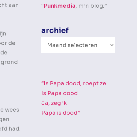
echt aan
“
Punkmedia
, m’n blog.”
archief
ijn
A
oor de
r
 de
c
e grond
h
i
“Is Papa dood, roept ze
e
Is Papa dood
f
Ja, zeg ik
me wees
Papa is dood”
agen
ofd had.