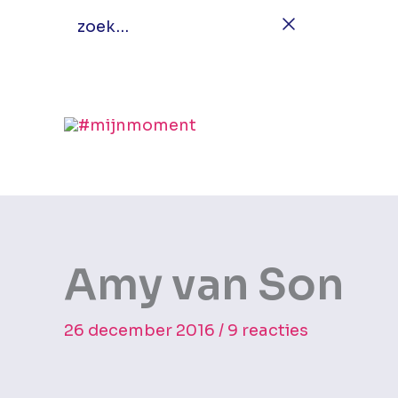
Ga
zoek…
naar
de
inhoud
Amy van Son
26 december 2016
/
9 reacties