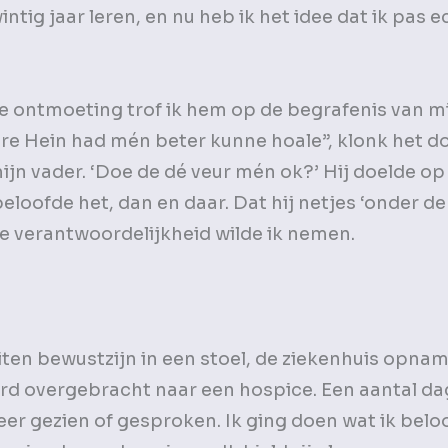
intig jaar leren, en nu heb ik het idee dat ik pas 
e ontmoeting trof ik hem op de begrafenis van m
gere Hein had mén beter kunne hoale”, klonk het d
ijn vader. ‘Doe de dé veur mén ok?’ Hij doelde op
beloofde het, dan en daar. Dat hij netjes ‘onder d
e verantwoordelijkheid wilde ik nemen.
iten bewustzijn in een stoel, de ziekenhuis opna
 werd overgebracht naar een hospice. Een aantal d
eer gezien of gesproken. Ik ging doen wat ik belo