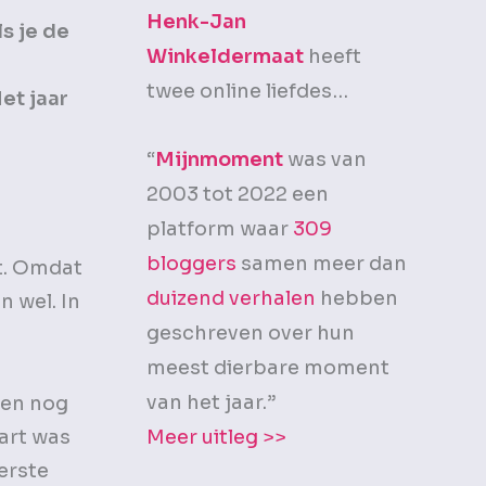
Henk-Jan
ls je de
Winkeldermaat
heeft
twee online liefdes…
et jaar
“
Mijnmoment
was van
2003 tot 2022 een
platform waar
309
bloggers
samen meer dan
ht. Omdat
duizend verhalen
hebben
n wel. In
geschreven over hun
.
meest dierbare moment
van het jaar.”
oen nog
hart was
Meer uitleg >>
erste