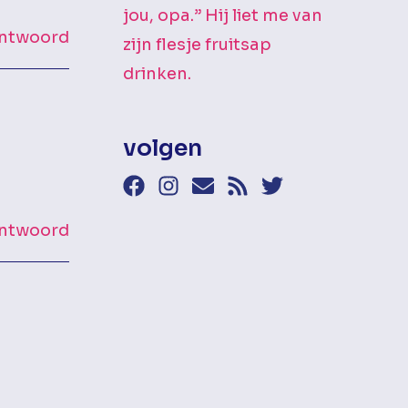
jou, opa.” Hij liet me van
ntwoord
zijn flesje fruitsap
drinken.
volgen
ntwoord