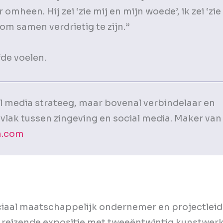
omheen. Hij zei ‘zie mij en mijn woede’, ik zei ‘zie
 om samen verdrietig te zijn.”
fde voelen.
l media strateeg, maar bovenal verbindelaar en
vlak tussen zingeving en social media. Maker va
.com
ciaal maatschappelijk ondernemer en projectleid
 reizende expositie met tweeëntwintig kunstwer