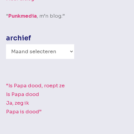
“
Punkmedia
, m’n blog.”
archief
A
r
c
h
i
“Is Papa dood, roept ze
e
Is Papa dood
f
Ja, zeg ik
Papa is dood”