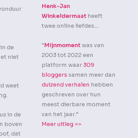
Henk-Jan
avonduur
Winkeldermaat
heeft
twee online liefdes…
“
Mijnmoment
was van
 in de
2003 tot 2022 een
et niet
platform waar
309
bloggers
samen meer dan
duizend verhalen
hebben
fd weet
geschreven over hun
ang.
meest dierbare moment
van het jaar.”
us in de
en boven
Meer uitleg >>
oof, dat