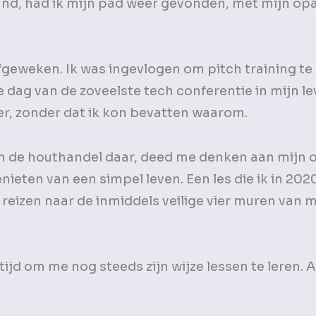
land, had ik mijn pad weer gevonden, met mijn opa
fgeweken. Ik was ingevlogen om pitch training te
dag van de zoveelste tech conferentie in mijn l
er, zonder dat ik kon bevatten waarom.
 de houthandel daar, deed me denken aan mijn o
enieten van een simpel leven. Een les die ik in 202
eizen naar de inmiddels veilige vier muren van m
altijd om me nog steeds zijn wijze lessen te leren. A